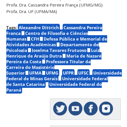
Profa. Dra. Cassandra Pereira França (UFMG/MG)
Profa. Dra. UF (UFMA/MA)
Tags:
Alexandre Dittrich
Cassandra Pereira
França
Centro de Filosofia e Ciências
Humanas
CFH
Defesa Pública e Memorial de
Atividades Acadêmicas
Departamento de
Psicologia
Joselma Tavares Frutuoso
Luiz
Henrique de Araújo Dutra
Maria de Nazaré
Pereira da Costa
Professora Titular da
Carreira do Magistério
Superior
UFMA
UFMG
UFPR
UFSC
Universidade
Federal de Minas Gerais
Universidade Federal
de Santa Catarina
Universidade Federal do
Paraná