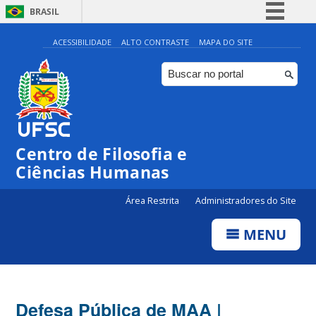
BRASIL
Simplifique!
ACESSIBILIDADE
ALTO CONTRASTE
MAPA DO SITE
Comunica BR
Participe
Acesso à informação
Legislação
Centro de Filosofia e
Canais
Ciências Humanas
Área Restrita
Administradores do Site
MENU
Defesa Pública de MAA |