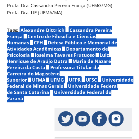
Profa. Dra. Cassandra Pereira França (UFMG/MG)
Profa. Dra. UF (UFMA/MA)
Tags:
Alexandre Dittrich
Cassandra Pereira
França
Centro de Filosofia e Ciências
Humanas
CFH
Defesa Pública e Memorial de
Atividades Acadêmicas
Departamento de
Psicologia
Joselma Tavares Frutuoso
Luiz
Henrique de Araújo Dutra
Maria de Nazaré
Pereira da Costa
Professora Titular da
Carreira do Magistério
Superior
UFMA
UFMG
UFPR
UFSC
Universidade
Federal de Minas Gerais
Universidade Federal
de Santa Catarina
Universidade Federal do
Paraná