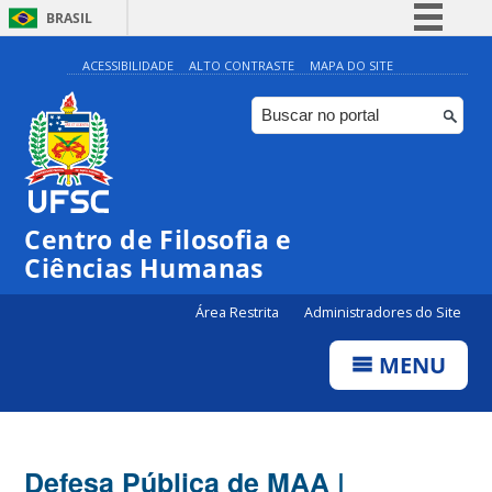
BRASIL
Simplifique!
ACESSIBILIDADE
ALTO CONTRASTE
MAPA DO SITE
Comunica BR
Participe
Acesso à informação
Legislação
Centro de Filosofia e
Canais
Ciências Humanas
Área Restrita
Administradores do Site
MENU
Defesa Pública de MAA |