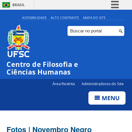
BRASIL
Simplifique!
ACESSIBILIDADE
ALTO CONTRASTE
MAPA DO SITE
Comunica BR
Participe
Acesso à informação
Legislação
Centro de Filosofia e
Canais
Ciências Humanas
Área Restrita
Administradores do Site
MENU
Fotos | Novembro Negro