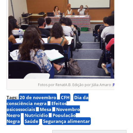
Fotos por RenatA.B. Edição por Júlia Amaro (
NUVEM
)
Tags:
20 de novembro
CFH
Dia da
consciência negra
Efeitos
psicossociais
Mesa
Novembro
Negro
Nutricídio
População
Negra
Saúde
Segurança alimentar