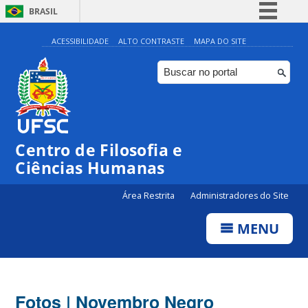
BRASIL
Simplifique!
ACESSIBILIDADE
ALTO CONTRASTE
MAPA DO SITE
Comunica BR
Participe
Acesso à informação
Legislação
Centro de Filosofia e
Canais
Ciências Humanas
Área Restrita
Administradores do Site
MENU
Fotos | Novembro Negro