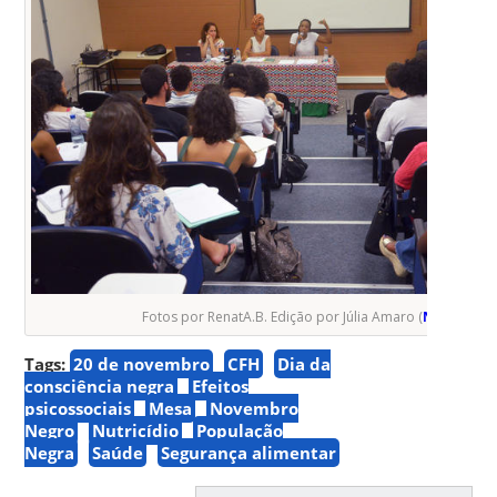
Fotos por RenatA.B. Edição por Júlia Amaro (
NUVEM
)
Tags:
20 de novembro
CFH
Dia da
consciência negra
Efeitos
psicossociais
Mesa
Novembro
Negro
Nutricídio
População
Negra
Saúde
Segurança alimentar