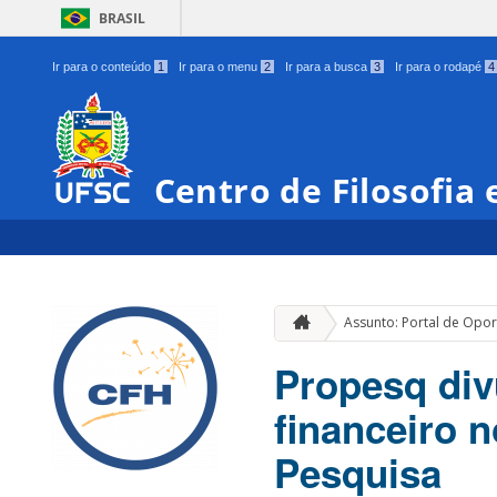
BRASIL
Ir para o conteúdo
1
Ir para o menu
2
Ir para a busca
3
Ir para o rodapé
4
Centro de Filosofia
Assunto: Portal de Opo
Propesq div
financeiro 
Pesquisa