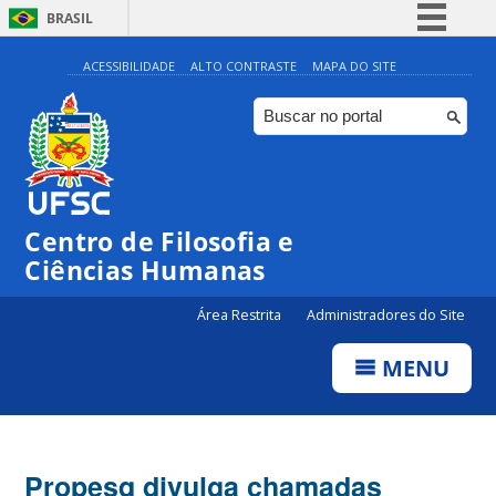
BRASIL
Simplifique!
ACESSIBILIDADE
ALTO CONTRASTE
MAPA DO SITE
Comunica BR
Participe
Acesso à informação
Legislação
Centro de Filosofia e
Canais
Ciências Humanas
Área Restrita
Administradores do Site
MENU
Propesq divulga chamadas