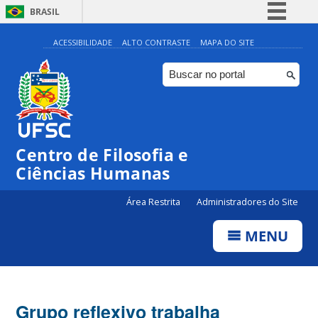
BRASIL
Simplifique!
ACESSIBILIDADE
ALTO CONTRASTE
MAPA DO SITE
Comunica BR
Participe
Acesso à informação
Legislação
Centro de Filosofia e
Canais
Ciências Humanas
Área Restrita
Administradores do Site
MENU
Grupo reflexivo trabalha