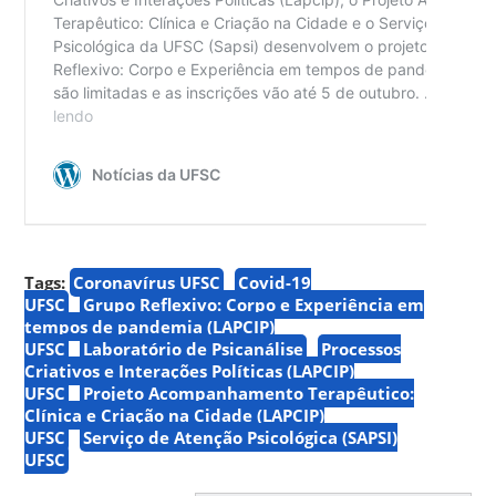
Tags:
Coronavírus UFSC
Covid-19
UFSC
Grupo Reflexivo: Corpo e Experiência em
tempos de pandemia (LAPCIP)
UFSC
Laboratório de Psicanálise
Processos
Criativos e Interações Políticas (LAPCIP)
UFSC
Projeto Acompanhamento Terapêutico:
Clínica e Criação na Cidade (LAPCIP)
UFSC
Serviço de Atenção Psicológica (SAPSI)
UFSC