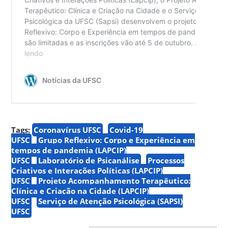
Tags:
Coronavírus UFSC
Covid-19
UFSC
Grupo Reflexivo: Corpo e Experiência em
tempos de pandemia (LAPCIP)
UFSC
Laboratório de Psicanálise
Processos
Criativos e Interações Políticas (LAPCIP)
UFSC
Projeto Acompanhamento Terapêutico:
Clínica e Criação na Cidade (LAPCIP)
UFSC
Serviço de Atenção Psicológica (SAPSI)
UFSC