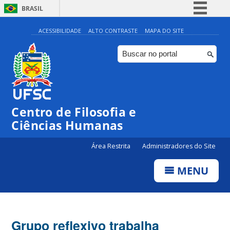
BRASIL
Simplifique!
ACESSIBILIDADE
ALTO CONTRASTE
MAPA DO SITE
Comunica BR
Participe
Acesso à informação
Legislação
Centro de Filosofia e
Canais
Ciências Humanas
Área Restrita
Administradores do Site
MENU
Grupo reflexivo trabalha