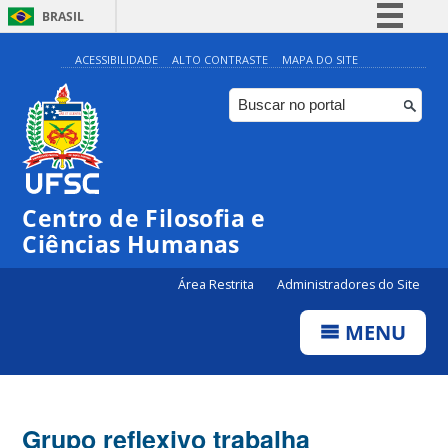
BRASIL
Simplifique!
ACESSIBILIDADE
ALTO CONTRASTE
MAPA DO SITE
Comunica BR
Participe
Acesso à informação
Legislação
Centro de Filosofia e
Canais
Ciências Humanas
Área Restrita
Administradores do Site
MENU
Grupo reflexivo trabalha