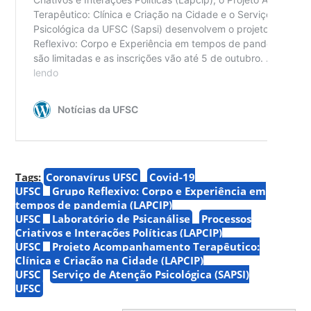
Tags:
Coronavírus UFSC
Covid-19
UFSC
Grupo Reflexivo: Corpo e Experiência em
tempos de pandemia (LAPCIP)
UFSC
Laboratório de Psicanálise
Processos
Criativos e Interações Políticas (LAPCIP)
UFSC
Projeto Acompanhamento Terapêutico:
Clínica e Criação na Cidade (LAPCIP)
UFSC
Serviço de Atenção Psicológica (SAPSI)
UFSC