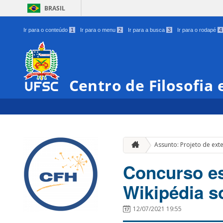
BRASIL
Ir para o conteúdo
1
Ir para o menu
2
Ir para a busca
3
Ir para o rodapé
4
Centro de Filosofia
Assunto: Projeto de ext
Concurso es
Wikipédia so
12/07/2021 19:55