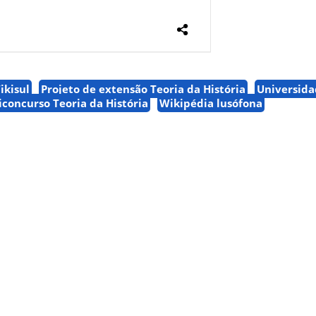
ikisul
Projeto de extensão Teoria da História
Universida
iconcurso Teoria da História
Wikipédia lusófona