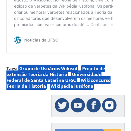
Tags:
Grupo de Usuários Wikisul
Projeto de
extensão Teoria da História
Universidade
Federal de Santa Catarina UFSC
Wikiconcurso
Teoria da História
Wikipédia lusófona