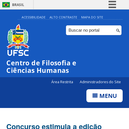
BRASIL
Simplifique!
ACESSIBILIDADE
ALTO CONTRASTE
MAPA DO SITE
Comunica BR
Participe
Acesso à informação
Legislação
Centro de Filosofia e
Canais
Ciências Humanas
Área Restrita
Administradores do Site
MENU
Concurso estimula a edição