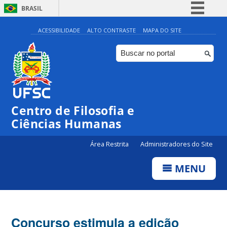
BRASIL
Simplifique!
ACESSIBILIDADE
ALTO CONTRASTE
MAPA DO SITE
Comunica BR
Participe
Acesso à informação
Legislação
Centro de Filosofia e
Canais
Ciências Humanas
Área Restrita
Administradores do Site
MENU
Concurso estimula a edição