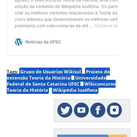
Tags:
Grupo de Usuários Wikisul
Projeto de
extensão Teoria da História
Universidade
Federal de Santa Catarina UFSC
Wikiconcurso
Teoria da História
Wikipédia lusófona