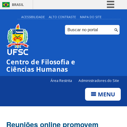
BRASIL
Simplifique!
ACESSIBILIDADE
ALTO CONTRASTE
MAPA DO SITE
Comunica BR
Participe
Acesso à informação
Legislação
Centro de Filosofia e
Canais
Ciências Humanas
Área Restrita
Administradores do Site
MENU
Reuniões online promovem