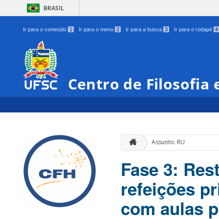
BRASIL
Ir para o conteúdo
1
Ir para o menu
2
Ir para a busca
3
Ir para o rodapé
4
Centro de Filosofia
Assunto: RU
Fase 3: Rest
refeições pr
com aulas pr