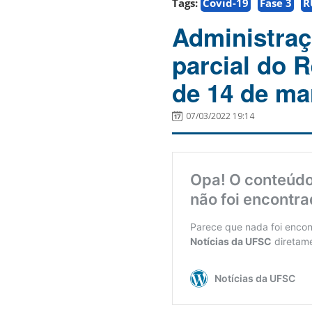
Tags:
Covid-19
Fase 3
R
Administraç
parcial do R
de 14 de ma
07/03/2022 19:14