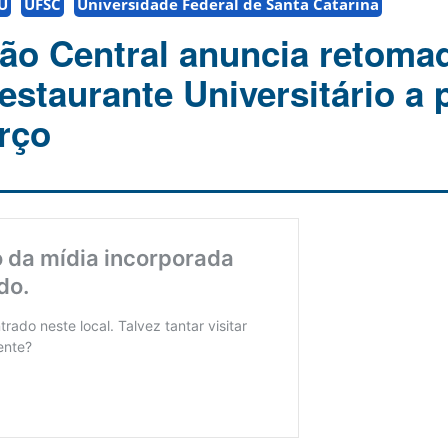
U
UFSC
Universidade Federal de Santa Catarina
ão Central anuncia retoma
estaurante Universitário a p
rço