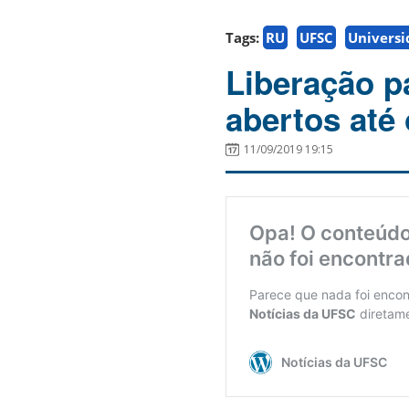
Tags:
RU
UFSC
Universi
Liberação p
abertos até
11/09/2019 19:15