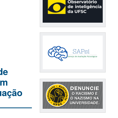
de
om
uação