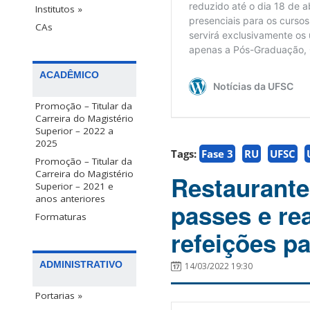
Institutos »
CAs
ACADÊMICO
Promoção – Titular da
Carreira do Magistério
Superior – 2022 a
2025
Tags:
Fase 3
RU
UFSC
Promoção – Titular da
Carreira do Magistério
Restaurante 
Superior – 2021 e
anos anteriores
passes e re
Formaturas
refeições p
ADMINISTRATIVO
14/03/2022 19:30
Portarias »