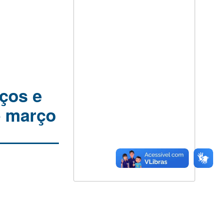
iços e
e março