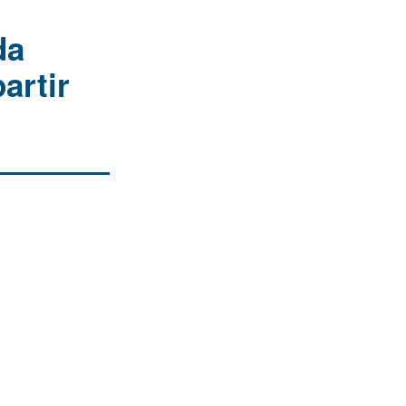
da
artir