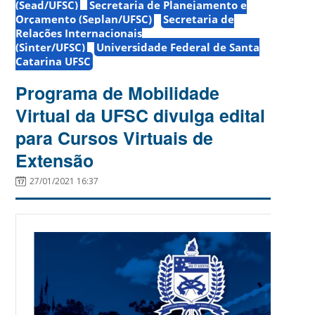
(Sead/UFSC)
Secretaria de Planejamento e
Orçamento (Seplan/UFSC)
Secretaria de
Relações Internacionais
(Sinter/UFSC)
Universidade Federal de Santa
Catarina UFSC
Programa de Mobilidade
Virtual da UFSC divulga edital
para Cursos Virtuais de
Extensão
27/01/2021 16:37