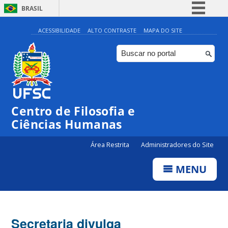
BRASIL
Simplifique!
ACESSIBILIDADE
ALTO CONTRASTE
MAPA DO SITE
Comunica BR
Participe
Acesso à informação
Legislação
Centro de Filosofia e
Canais
Ciências Humanas
Área Restrita
Administradores do Site
MENU
Secretaria divulga