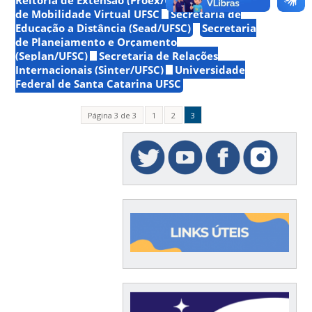
de Mobilidade Virtual UFSC
Secretaria de
Educação a Distância (Sead/UFSC)
Secretaria
de Planejamento e Orçamento
(Seplan/UFSC)
Secretaria de Relações
Internacionais (Sinter/UFSC)
Universidade
Federal de Santa Catarina UFSC
Página 3 de 3
1
2
3