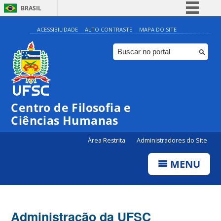
BRASIL
Simplifique!
ACESSIBILIDADE
ALTO CONTRASTE
MAPA DO SITE
Comunica BR
Participe
Acesso à informação
Legislação
Centro de Filosofia e
Canais
Ciências Humanas
Área Restrita
Administradores do Site
MENU
Administração da UFSC