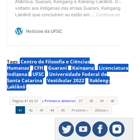
Tags:
Centro de Filosofia e Ciências
Humanas
CFH
Guarani
Kaingang
Licenciatura
Indígena
UFSC
Universidade Federal de
Santa Catarina
Vestibular 2022
Xokleng-
Laklãnõ
Página 41 de 61
« Primeiro
‹ Anterior
37
38
39
40
41
42
43
44
45
Próximo ›
Última »