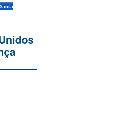
 Santa
Unidos
nça