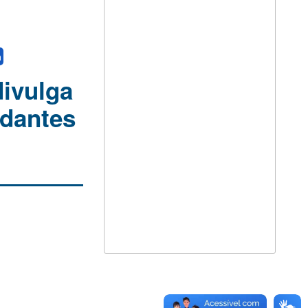
a
divulga
udantes