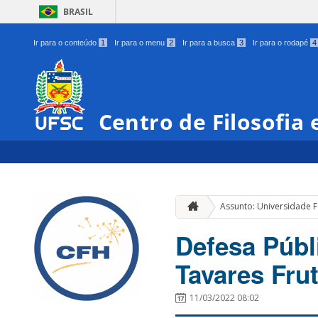
BRASIL
Ir para o conteúdo
1
Ir para o menu
2
Ir para a busca
3
Ir para o rodapé
4
Centro de Filosofia
Assunto: Universidade F
Defesa Públ
Tavares Fru
11/03/2022 08:02