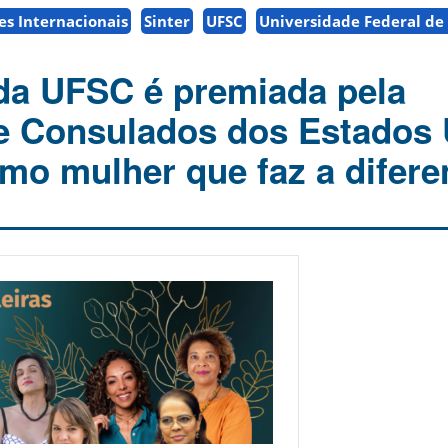
es Internacionais
Sinter
UFSC
Universidade Federal de
da UFSC é premiada pela
e Consulados dos Estados 
omo mulher que faz a difere