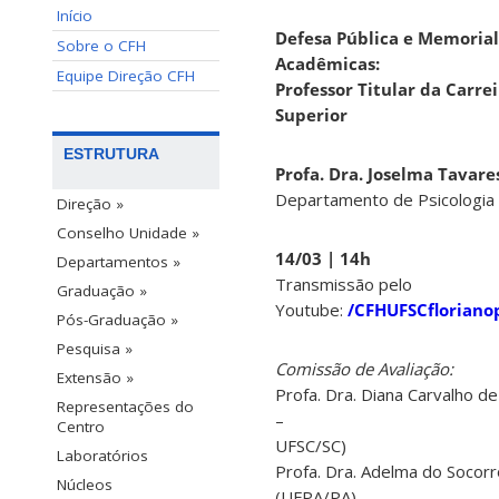
Início
Defesa Pública e Memorial
Sobre o CFH
Acadêmicas:
Equipe Direção CFH
Professor Titular da Carre
Superior
ESTRUTURA
Profa. Dra. Joselma Tavare
Departamento de Psicologia
Direção »
Conselho Unidade »
14/03 | 14h
Departamentos »
Transmissão pelo
Graduação »
Youtube:
/CFHUFSCflorianop
Pós-Graduação »
Pesquisa »
Comissão de Avaliação:
Extensão »
Profa. Dra. Diana Carvalho d
Representações do
–
Centro
UFSC/SC)
Laboratórios
Profa. Dra. Adelma do Socor
Núcleos
(UFPA/PA)