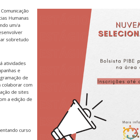
e Comunicação
ncias Humanas
ando um/a
esenvolver
uar sobretudo
á atividades
ampanhas e
iagramação de
 colaborar com
zação de sites
com a edição de
uentando curso