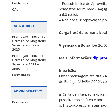
– Possuir Índice de Aprovei
Institutos »
Semestral Acumulado (IAA) ig
CAs
a 6,0 (seis);
– Não possuir reprovação por
ACADÊMICO
Carga horária semanal:
20
Promoção – Titular da
Carreira do Magistério
Vigência da Bolsa:
De 26/03
Superior – 2022 a
2025
Promoção – Titular da
Mais informações:
dip.pro
Carreira do Magistério
Superior – 2021 e
anos anteriores
Inscrição:
Formaturas
Enviar mensagem até
dia 24
de Estágio NUVEM 2022”, co
ADMINISTRATIVO
a. Carta de intenção, explic
já realizados na área e apres
Portarias »
b. Histórico escolar atualizad