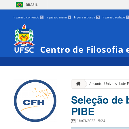
BRASIL
Ir para o conteúdo
1
Ir para o menu
2
Ir para a busca
3
Ir para o rodapé
4
Centro de Filosofia
Assunto: Universidade F
Seleção de 
PIBE
18/03/2022 15:24