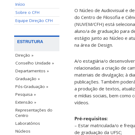
Início
O Núcleo de Audiovisual e d
Sobre o CFH
do Centro de Filosofia e Ciê
Equipe Direção CFH
(NUVEM/CFH) está selecion
aluno/a de graduação para d
estágio junto ao Núcleo e at
ESTRUTURA
na área de Design.
Direção »
A/o estagiária/o desenvolver
Conselho Unidade »
relacionadas a criação de c
Departamentos »
materiais de divulgação; à d
Graduação »
publicações. Também poderá
Pós-Graduação »
a produção de textos, atuali
Pesquisa »
e mídias sociais, bem como 
vídeos.
Extensão »
Representações do
Centro
Pré-requisitos:
Laboratórios
– Estar matriculada/o e freq
Núcleos
de graduação da UFSC;