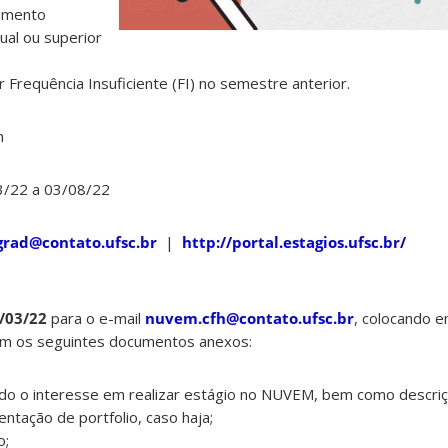
tamento
ual ou superior
 Frequência Insuficiente (FI) no semestre anterior.
h
/22 a 03/08/22
grad@contato.ufsc.br
|
http://portal.estagios.ufsc.br/
/03/22
para o e-mail
nuvem.cfh@contato.ufsc.br
, colocando e
m os seguintes documentos anexos:
ando o interesse em realizar estágio no NUVEM, bem como descri
entação de portfolio, caso haja;
o;