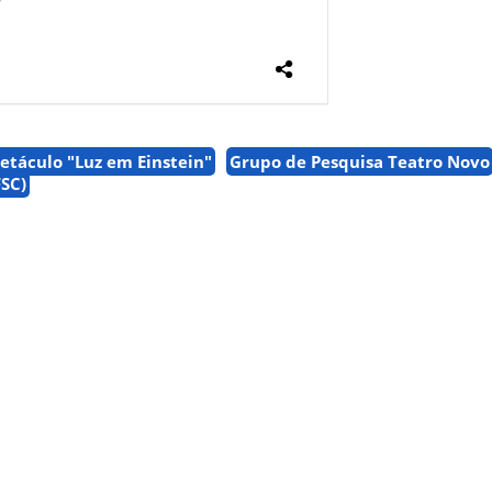
etáculo "Luz em Einstein"
Grupo de Pesquisa Teatro Novo
FSC)