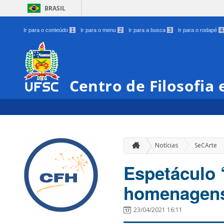
BRASIL
Ir para o conteúdo
1
Ir para o menu
2
Ir para a busca
3
Ir para o rodapé
4
Centro de Filosofia
Notícias
SeCArte
Espetáculo ‘
homenagens
23/04/2021 16:11