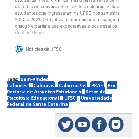
Tags:
Bem-vindes
Caloures!
Calouras
Calouros/as
PRAE
Pró-
Reitoria de Assuntos Estudantis
Setor de
Psicologia Educacional
UFSC
Universidade
Federal de Santa Catarina