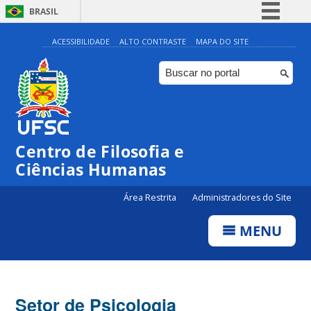
BRASIL
Simplifique!
ACESSIBILIDADE
ALTO CONTRASTE
MAPA DO SITE
Comunica BR
Participe
Acesso à informação
Legislação
Centro de Filosofia e
Canais
Ciências Humanas
Área Restrita
Administradores do Site
MENU
Setor de Psicologia