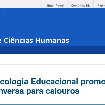
Simplifique!
Comunica BR
Parti
 e Ciências Humanas
icologia Educacional prom
nversa para calouros