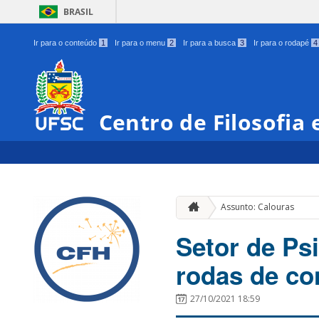
BRASIL
Ir para o conteúdo
1
Ir para o menu
2
Ir para a busca
3
Ir para o rodapé
4
Centro de Filosofia
Assunto: Calouras
Setor de Ps
rodas de co
27/10/2021 18:59