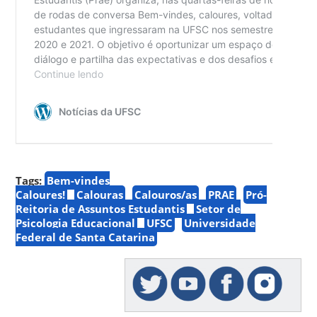
Tags:
Bem-vindes
Caloures!
Calouras
Calouros/as
PRAE
Pró-
Reitoria de Assuntos Estudantis
Setor de
Psicologia Educacional
UFSC
Universidade
Federal de Santa Catarina