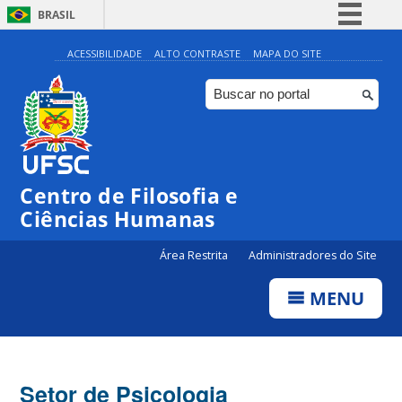
BRASIL
Simplifique!
ACESSIBILIDADE
ALTO CONTRASTE
MAPA DO SITE
Comunica BR
Participe
Acesso à informação
Legislação
Centro de Filosofia e
Canais
Ciências Humanas
Área Restrita
Administradores do Site
MENU
Setor de Psicologia