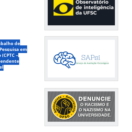
abalho de
 Pesquisa em
 (CPTC –
pendente
el