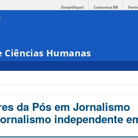
Simplifique!
Comunica BR
Parti
 e Ciências Humanas
i
res da Pós em Jornalismo
jornalismo independente e