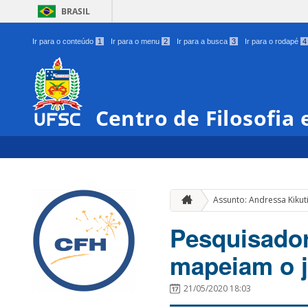
BRASIL
Ir para o conteúdo
1
Ir para o menu
2
Ir para a busca
3
Ir para o rodapé
4
Centro de Filosofia
Assunto: Andressa Kikut
Pesquisado
mapeiam o 
21/05/2020 18:03