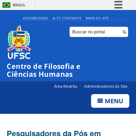
BRASIL
Simplifique!
ACESSIBILIDADE
ALTO CONTRASTE
MAPA DO SITE
Comunica BR
Participe
Acesso à informação
Legislação
Centro de Filosofia e
Canais
Ciências Humanas
Área Restrita
Administradores do Site
MENU
Pesquisadores da Pós em