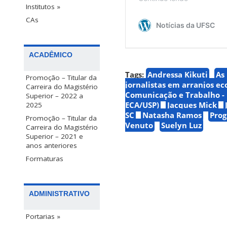
Institutos »
CAs
ACADÊMICO
Tags:
Andressa Kikuti
As
Promoção – Titular da
jornalistas em arranjos e
Carreira do Magistério
Comunicação e Trabalho - 
Superior – 2022 a
ECA/USP)
Jacques Mick
2025
SC
Natasha Ramos
Prog
Promoção – Titular da
Venuto
Suelyn Luz
Carreira do Magistério
Superior – 2021 e
anos anteriores
Formaturas
ADMINISTRATIVO
Portarias »