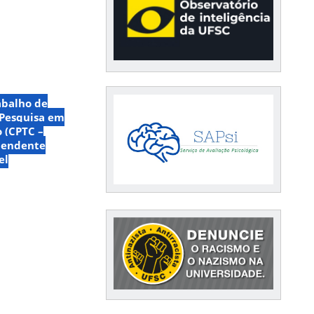
abalho de
 Pesquisa em
 (CPTC –
pendente
el