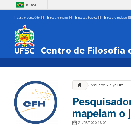
BRASIL
Ir para o conteúdo
1
Ir para o menu
2
Ir para a busca
3
Ir para o rodapé
4
Centro de Filosofia
Assunto: Suelyn Luz
Pesquisado
mapeiam o 
21/05/2020 18:03