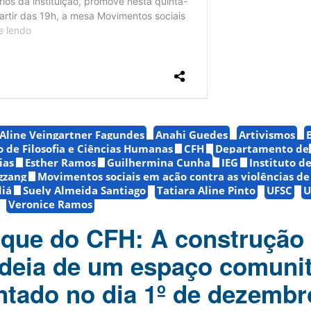
Aline Veingartner Fagundes
Anahi Guedes
Artivismos
 de Filosofia e Ciências Humanas
CFH
Departamento de
ias
Esther Ramos
Guilhermina Cunha
IEG
Instituto d
gzang
Movimentos sociais em ação contra as violências de
iá
Suely Almeida Santiago
Tatiara Aline Pinto
UFSC
U
Veronice Ramos
que do CFH: A construção
 ideia de um espaço comunit
ntado no dia 1º de dezembr