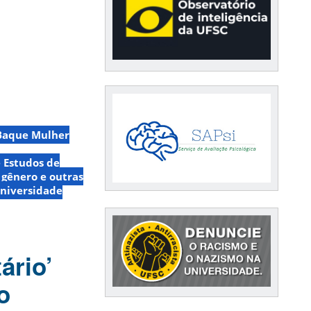
Baque Mulher
e Estudos de
 gênero e outras
niversidade
ário’
o