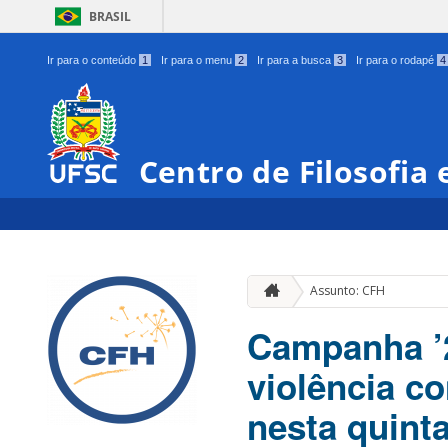
BRASIL
Ir para o conteúdo
1
Ir para o menu
2
Ir para a busca
3
Ir para o rodapé
4
Centro de Filosofia
Assunto: CFH
Campanha ’2
violência co
nesta quinta