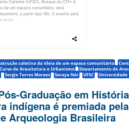
nstrução coletiva da ideia de um espaço comunitário
Cent
Curso de Arquitetura e Urbanismo
Departamento de Arqu
a
Sergio Torres Moraes
Soraya Nór
UFSC
Universidade 
Pós-Graduação em História
a indígena é premiada pela
e Arqueologia Brasileira