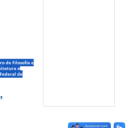
ro de Filosofia e
itetura e
Federal de
,