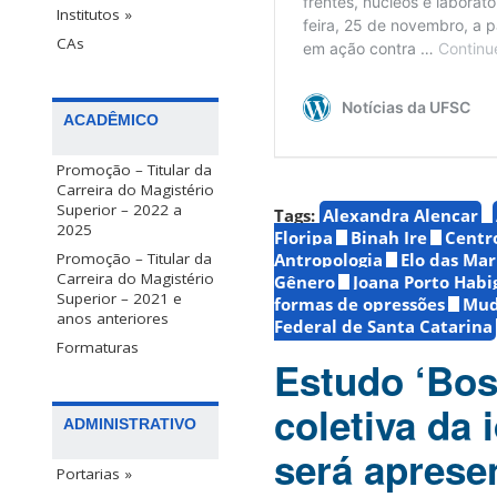
Institutos »
CAs
ACADÊMICO
Promoção – Titular da
Carreira do Magistério
Superior – 2022 a
Tags:
Alexandra Alencar
2025
Floripa
Binah Ire
Centro
Antropologia
Elo das Mar
Promoção – Titular da
Carreira do Magistério
Gênero
Joana Porto Habi
Superior – 2021 e
formas de opressões
Mud
anos anteriores
Federal de Santa Catarina
Formaturas
Estudo ‘Bos
coletiva da
ADMINISTRATIVO
será aprese
Portarias »