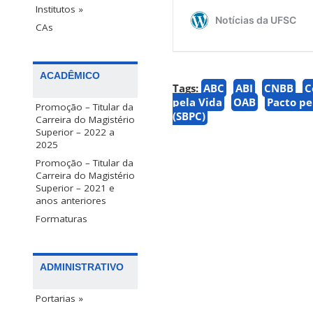
Institutos »
CAs
ACADÊMICO
Tags:
ABC
ABI
CNBB
C
pela Vida
OAB
Pacto pe
Promoção – Titular da
(SBPC)
Carreira do Magistério
Superior – 2022 a
2025
Promoção – Titular da
Carreira do Magistério
Superior – 2021 e
anos anteriores
Formaturas
ADMINISTRATIVO
Portarias »