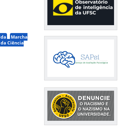
ida
Marcha
 da Ciência