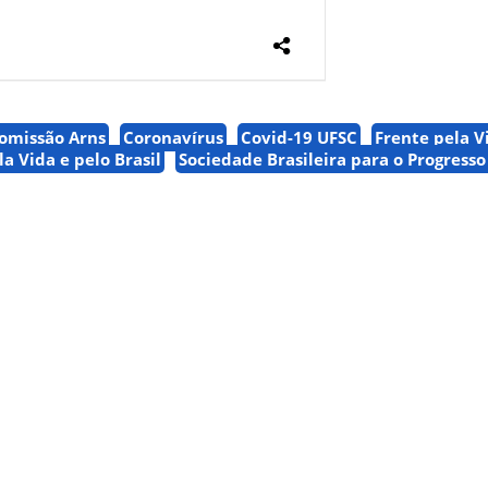
omissão Arns
Coronavírus
Covid-19 UFSC
Frente pela V
la Vida e pelo Brasil
Sociedade Brasileira para o Progresso