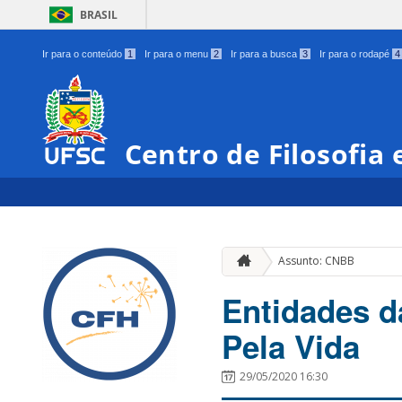
BRASIL
Ir para o conteúdo
1
Ir para o menu
2
Ir para a busca
3
Ir para o rodapé
4
Centro de Filosofia
Assunto: CNBB
Entidades d
Pela Vida
29/05/2020 16:30