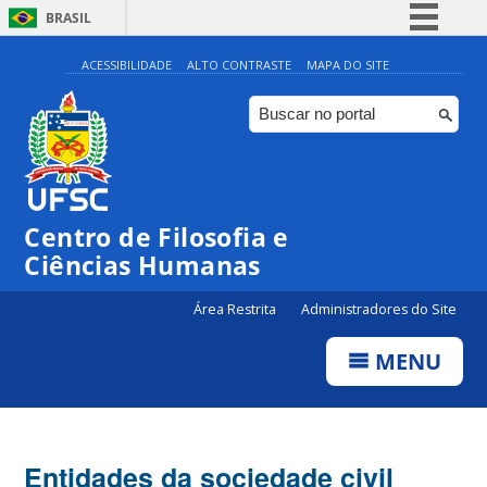
BRASIL
Simplifique!
ACESSIBILIDADE
ALTO CONTRASTE
MAPA DO SITE
Comunica BR
Participe
Acesso à informação
Legislação
Centro de Filosofia e
Canais
Ciências Humanas
Área Restrita
Administradores do Site
MENU
Entidades da sociedade civil