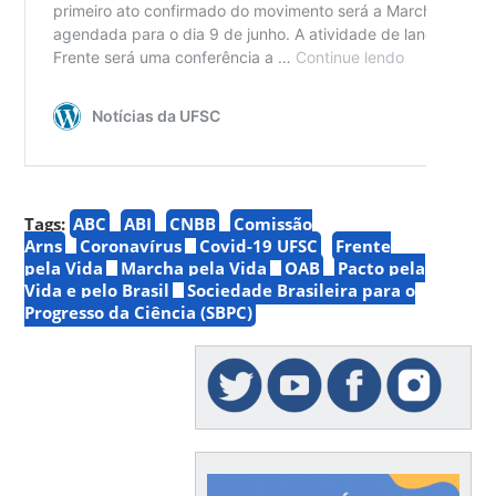
Tags:
ABC
ABI
CNBB
Comissão
Arns
Coronavírus
Covid-19 UFSC
Frente
pela Vida
Marcha pela Vida
OAB
Pacto pela
Vida e pelo Brasil
Sociedade Brasileira para o
Progresso da Ciência (SBPC)