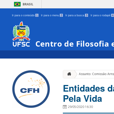
BRASIL
Ir para o conteúdo
1
Ir para o menu
2
Ir para a busca
3
Ir para o rodapé
4
Centro de Filosofia
Assunto: Comissão Arn
Entidades d
Pela Vida
29/05/2020 16:30