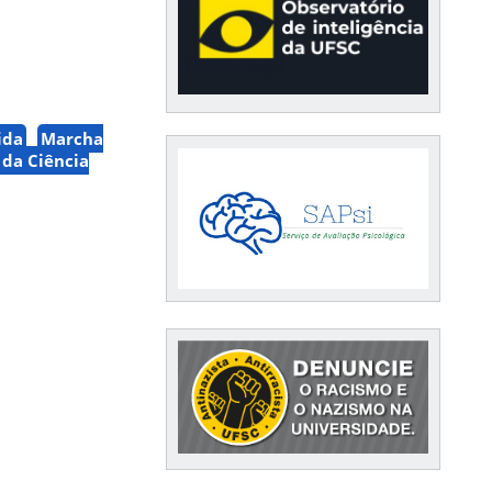
ida
Marcha
 da Ciência