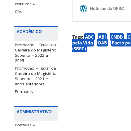
Institutos »
CAs
ACADÊMICO
Tags:
ABC
ABI
CNBB
C
pela Vida
OAB
Pacto pe
Promoção – Titular da
(SBPC)
Carreira do Magistério
Superior – 2022 a
2025
Promoção – Titular da
Carreira do Magistério
Superior – 2021 e
anos anteriores
Formaturas
ADMINISTRATIVO
Portarias »