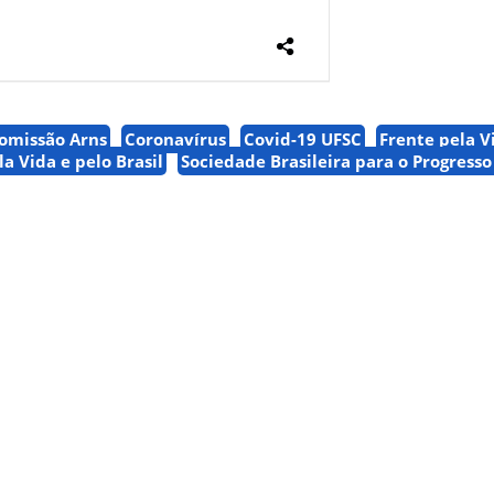
omissão Arns
Coronavírus
Covid-19 UFSC
Frente pela V
la Vida e pelo Brasil
Sociedade Brasileira para o Progresso