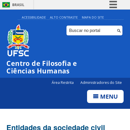
BRASIL
Simplifique!
ACESSIBILIDADE
ALTO CONTRASTE
MAPA DO SITE
Comunica BR
Participe
Acesso à informação
Legislação
Centro de Filosofia e
Canais
Ciências Humanas
Área Restrita
Administradores do Site
MENU
Entidades da sociedade civil