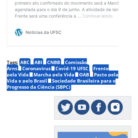
Tags:
ABC
ABI
CNBB
Comissão
Arns
Coronavírus
Covid-19 UFSC
Frente
pela Vida
Marcha pela Vida
OAB
Pacto pela
Vida e pelo Brasil
Sociedade Brasileira para o
Progresso da Ciência (SBPC)