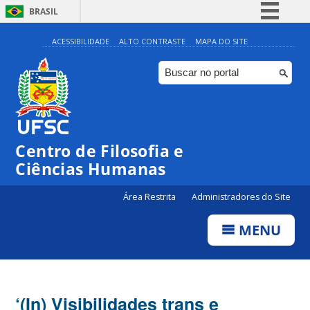
BRASIL
Simplifique!
ACESSIBILIDADE
ALTO CONTRASTE
MAPA DO SITE
Comunica BR
Participe
Acesso à informação
Legislação
Centro de Filosofia e
Canais
Ciências Humanas
Área Restrita
Administradores do Site
MENU
‘(In) Visibilidades trans e