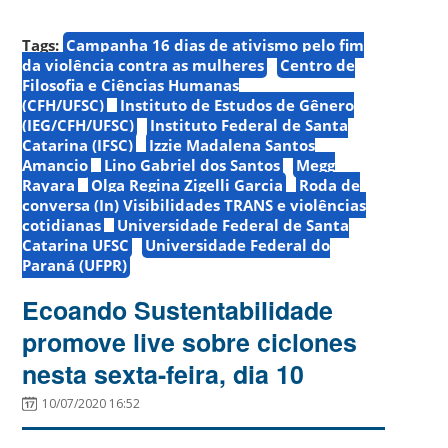
Tags:
Campanha 16 dias de ativismo pelo fim
da violência contra as mulheres
Centro de
Filosofia e Ciências Humanas
(CFH/UFSC)
Instituto de Estudos de Gênero
(IEG/CFH/UFSC)
Instituto Federal de Santa
Catarina (IFSC)
Izzie Madalena Santos
Amancio
Lino Gabriel dos Santos
Megg
Rayara
Olga Regina Zigelli Garcia
Roda de
conversa (In) Visibilidades TRANS e violências
cotidianas
Universidade Federal de Santa
Catarina UFSC
Universidade Federal do
Paraná (UFPR)
Ecoando Sustentabilidade
promove live sobre ciclones
nesta sexta-feira, dia 10
10/07/2020 16:52