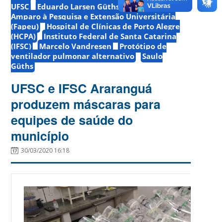
UFSC
Eduardo Larsen Güths
Fundação de
Amparo à Pesquisa e Extensão Universitária
(Fapeu)
Hospital de Clínicas de Porto Alegre
(HCPA)
Instituto Federal de Santa Catarina
(IFSC)
Marcelo Vandresen
Protótipo de
ventilador pulmonar alternativo
Saulo
Güths
UFSC e IFSC Araranguá
produzem máscaras para
equipes de saúde do
município
30/03/2020 16:18