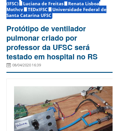
(IFSC)
Luciana de Freitas
Renata Lisboa
Mothcy
TEDxIFSC
Universidade Federal de
Santa Catarina UFSC
Protótipo de ventilador
pulmonar criado por
professor da UFSC será
testado em hospital no RS
08/04/2020 16:39