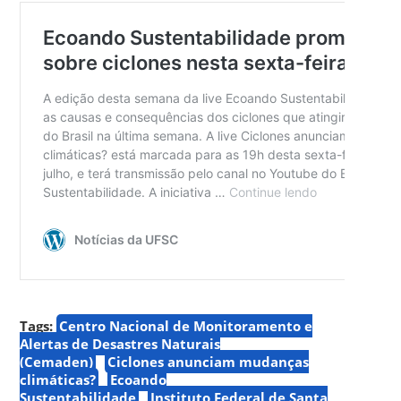
Tags:
Centro Nacional de Monitoramento e
Alertas de Desastres Naturais
(Cemaden)
Ciclones anunciam mudanças
climáticas?
Ecoando
Sustentabilidade
Instituto Federal de Santa