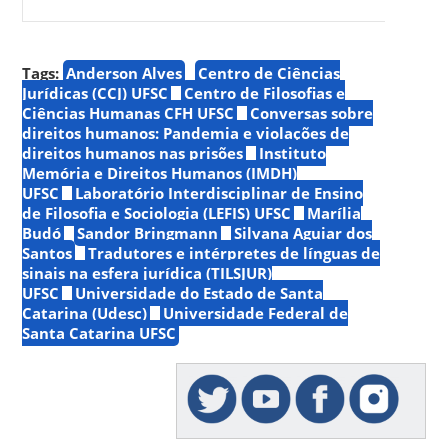
Tags:
Anderson Alves
Centro de Ciências
Jurídicas (CCJ) UFSC
Centro de Filosofias e
Ciências Humanas CFH UFSC
Conversas sobre
direitos humanos: Pandemia e violações de
direitos humanos nas prisões
Instituto
Memória e Direitos Humanos (IMDH)
UFSC
Laboratório Interdisciplinar de Ensino
de Filosofia e Sociologia (LEFIS) UFSC
Marília
Budó
Sandor Bringmann
Silvana Aguiar dos
Santos
Tradutores e intérpretes de línguas de
sinais na esfera jurídica (TILSJUR)
UFSC
Universidade do Estado de Santa
Catarina (Udesc)
Universidade Federal de
Santa Catarina UFSC