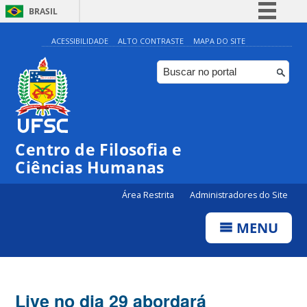
BRASIL
Simplifique!
ACESSIBILIDADE
ALTO CONTRASTE
MAPA DO SITE
Comunica BR
Participe
Acesso à informação
Legislação
Centro de Filosofia e
Canais
Ciências Humanas
Área Restrita
Administradores do Site
MENU
Live no dia 29 abordará