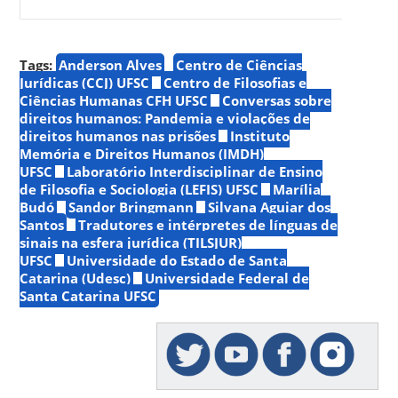
Tags:
Anderson Alves
Centro de Ciências
Jurídicas (CCJ) UFSC
Centro de Filosofias e
Ciências Humanas CFH UFSC
Conversas sobre
direitos humanos: Pandemia e violações de
direitos humanos nas prisões
Instituto
Memória e Direitos Humanos (IMDH)
UFSC
Laboratório Interdisciplinar de Ensino
de Filosofia e Sociologia (LEFIS) UFSC
Marília
Budó
Sandor Bringmann
Silvana Aguiar dos
Santos
Tradutores e intérpretes de línguas de
sinais na esfera jurídica (TILSJUR)
UFSC
Universidade do Estado de Santa
Catarina (Udesc)
Universidade Federal de
Santa Catarina UFSC