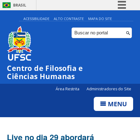
BRASIL
Simplifique!
ACESSIBILIDADE
ALTO CONTRASTE
MAPA DO SITE
Comunica BR
Participe
Acesso à informação
Legislação
Centro de Filosofia e
Canais
Ciências Humanas
Área Restrita
Administradores do Site
MENU
Live no dia 29 abordará