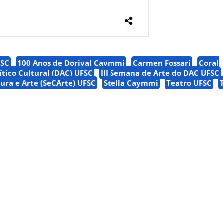
FSC
100 Anos de Dorival Caymmi
Carmen Fossari
Coral
tico Cultural (DAC) UFSC
III Semana de Arte do DAC UFSC
tura e Arte (SeCArte) UFSC
Stella Caymmi
Teatro UFSC