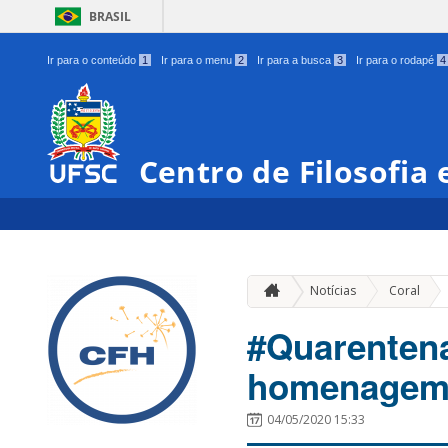
BRASIL
Ir para o conteúdo
1
Ir para o menu
2
Ir para a busca
3
Ir para o rodapé
4
Centro de Filosofia
»
Notícias
Coral
#Quarenten
homenagem 
04/05/2020 15:33