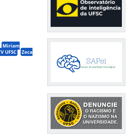
Miriam
TV UFSC
Zeca