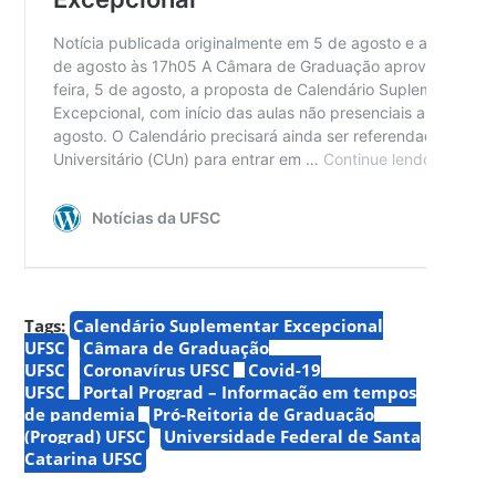
Tags:
Calendário Suplementar Excepcional
UFSC
Câmara de Graduação
UFSC
Coronavírus UFSC
Covid-19
UFSC
Portal Prograd – Informação em tempos
de pandemia
Pró-Reitoria de Graduação
(Prograd) UFSC
Universidade Federal de Santa
Catarina UFSC