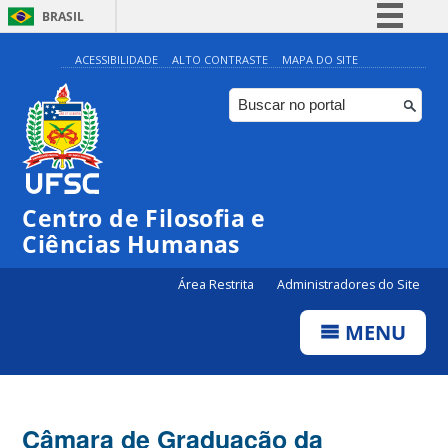
BRASIL
Simplifique!
ACESSIBILIDADE
ALTO CONTRASTE
MAPA DO SITE
Comunica BR
Participe
Acesso à informação
Legislação
Centro de Filosofia e
Canais
Ciências Humanas
Área Restrita
Administradores do Site
MENU
Câmara de Graduação da