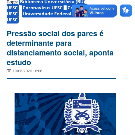
Tags:
Biblioteca Universitária (BU)
UFSC
Coronavírus UFSC
Covid-19
UFSC
Universidade Federal de Santa Catarina
UFSC
Pressão social dos pares é
determinante para
distanciamento social, aponta
estudo
10/08/2020 16:06