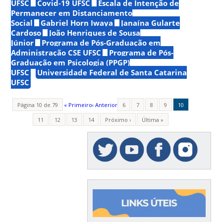
UFSC
Covid-19 UFSC
Escala de Intenção de
Permanecer em Distanciamento
Social
Gabriel Horn Iwaya
Janaína Gularte
Cardoso
João Henriques de Sousa
Júnior
Programa de Pós-Graduação em
Administração CSE UFSC
Programa de Pós-
Graduação em Psicologia (PPGP)
UFSC
Universidade Federal de Santa Catarina
UFSC
Página 10 de 79
« Primeiro
‹ Anterior
6
7
8
9
10
11
12
13
14
Próximo ›
Última »