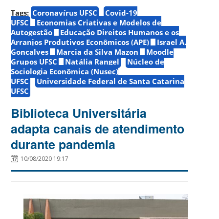
Tags:
Coronavírus UFSC
Covid-19
UFSC
Economias Criativas e Modelos de
Autogestão
Educação Direitos Humanos e os
Arranjos Produtivos Econômicos (APE)
Israel A.
Gonçalves
Marcia da Silva Mazon
Moodle
Grupos UFSC
Natália Rangel
Núcleo de
Sociologia Econômica (Nusec)
UFSC
Universidade Federal de Santa Catarina
UFSC
Biblioteca Universitária
adapta canais de atendimento
durante pandemia
10/08/2020 19:17