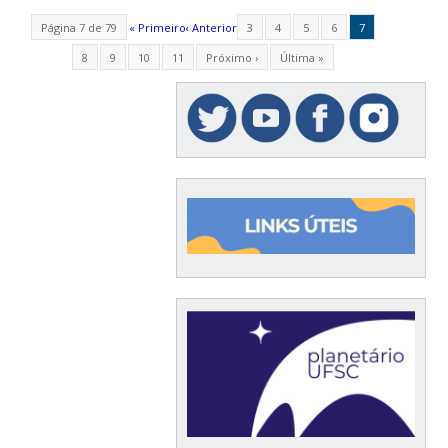
Página 7 de 79
« Primeiro
‹ Anterior
3
4
5
6
7
8
9
10
11
Próximo ›
Última »