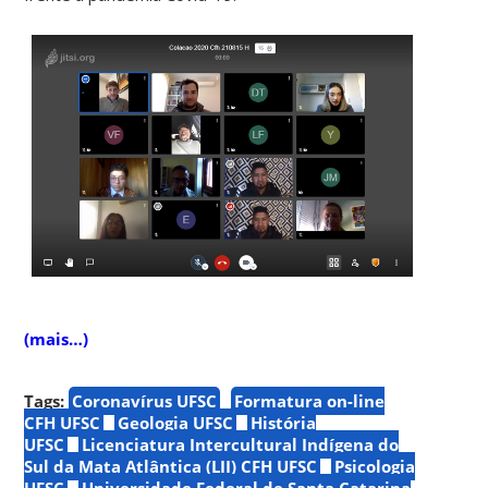
(mais…)
Tags:
Coronavírus UFSC
Formatura on-line
CFH UFSC
Geologia UFSC
História
UFSC
Licenciatura Intercultural Indígena do
Sul da Mata Atlântica (LII) CFH UFSC
Psicologia
UFSC
Universidade Federal de Santa Catarina