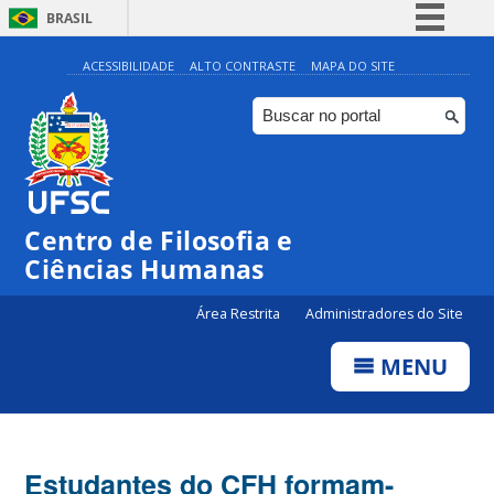
BRASIL
Simplifique!
ACESSIBILIDADE
ALTO CONTRASTE
MAPA DO SITE
Comunica BR
Participe
Acesso à informação
Legislação
Centro de Filosofia e
Canais
Ciências Humanas
Área Restrita
Administradores do Site
MENU
Estudantes do CFH formam-