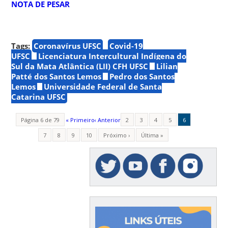
NOTA DE PESAR
Tags:
Coronavírus UFSC
Covid-19
UFSC
Licenciatura Intercultural Indígena do
Sul da Mata Atlântica (LII) CFH UFSC
Lilian
Patté dos Santos Lemos
Pedro dos Santos
Lemos
Universidade Federal de Santa
Catarina UFSC
Página 6 de 79
« Primeiro
‹ Anterior
2
3
4
5
6
7
8
9
10
Próximo ›
Última »