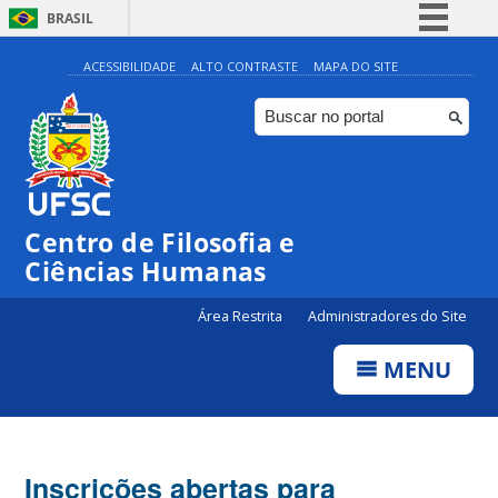
BRASIL
Simplifique!
ACESSIBILIDADE
ALTO CONTRASTE
MAPA DO SITE
Comunica BR
Participe
Acesso à informação
Legislação
Centro de Filosofia e
Canais
Ciências Humanas
Área Restrita
Administradores do Site
MENU
Inscrições abertas para