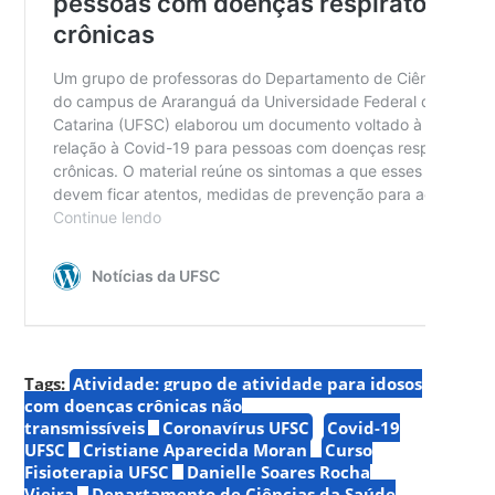
Tags:
Atividade: grupo de atividade para idosos
com doenças crônicas não
transmissíveis
Coronavírus UFSC
Covid-19
UFSC
Cristiane Aparecida Moran
Curso
Fisioterapia UFSC
Danielle Soares Rocha
Vieira
Departamento de Ciências da Saúde