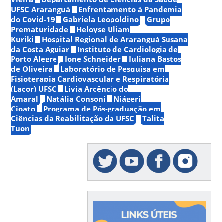
UFSC Araranguá
Enfrentamento à Pandemia
do Covid-19
Gabriela Leopoldino
Grupo
Prematuridade
Heloyse Uliam
Kuriki
Hospital Regional de Araranguá Susana
da Costa Aguiar
Instituto de Cardiologia de
Porto Alegre
Ione Schneider
Juliana Bastos
de Oliveira
Laboratório de Pesquisa em
Fisioterapia Cardiovascular e Respiratória
(Lacor) UFSC
Livia Arcêncio do
Amaral
Natália Consoni
Niágeri
Cioato
Programa de Pós-graduação em
Ciências da Reabilitação da UFSC
Talita
Tuon