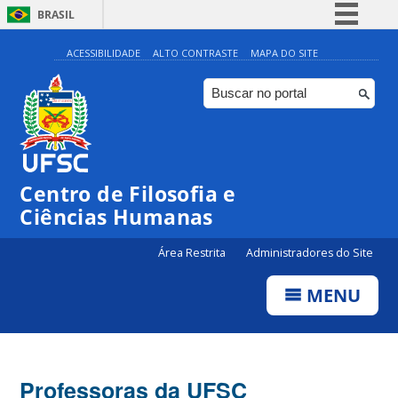
BRASIL
Simplifique!
ACESSIBILIDADE
ALTO CONTRASTE
MAPA DO SITE
Comunica BR
Participe
Acesso à informação
Legislação
Centro de Filosofia e
Canais
Ciências Humanas
Área Restrita
Administradores do Site
MENU
Professoras da UFSC