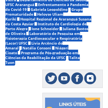
UFSC Araranguá
Enfrentamento à Pandemia
do Covid-19
Gabriela Leopoldino
Grupo
Prematuridade
Heloyse Uliam
Kuriki
Hospital Regional de Araranguá Susana
da Costa Aguiar
Instituto de Cardiologia de
Porto Alegre
Ione Schneider
Juliana Bastos
de Oliveira
Laboratório de Pesquisa em
Fisioterapia Cardiovascular e Respiratória
(Lacor) UFSC
Livia Arcêncio do
Amaral
Natália Consoni
Niágeri
Cioato
Programa de Pós-graduação em
Ciências da Reabilitação da UFSC
Talita
Tuon