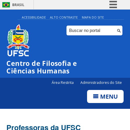
BRASIL
Simplifique!
ACESSIBILIDADE
ALTO CONTRASTE
MAPA DO SITE
Comunica BR
Participe
Acesso à informação
Legislação
Centro de Filosofia e
Canais
Ciências Humanas
Área Restrita
Administradores do Site
MENU
Professoras da UFSC