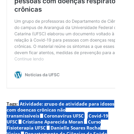
Tags:
Atividade: grupo de atividade para idosos
com doenças crônicas não
transmissíveis
Coronavírus UFSC
Covid-19
UFSC
Cristiane Aparecida Moran
Curso
Fisioterapia UFSC
Danielle Soares Rocha
Vieira
Departamento de Ciências da Saúde