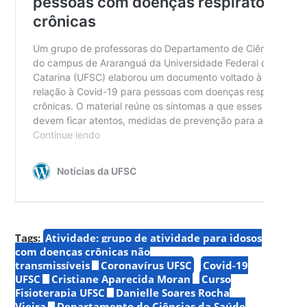
Tags:
Atividade: grupo de atividade para idosos
com doenças crônicas não
transmissíveis
Coronavírus UFSC
Covid-19
UFSC
Cristiane Aparecida Moran
Curso
Fisioterapia UFSC
Danielle Soares Rocha
Vieira
Departamento de Ciências da Saúde