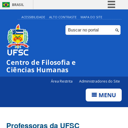
BRASIL
Simplifique!
ACESSIBILIDADE
ALTO CONTRASTE
MAPA DO SITE
Comunica BR
Participe
Acesso à informação
Legislação
Centro de Filosofia e
Canais
Ciências Humanas
Área Restrita
Administradores do Site
MENU
Professoras da UFSC