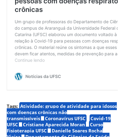
Tags:
Atividade: grupo de atividade para idosos
com doenças crônicas não
transmissíveis
Coronavírus UFSC
Covid-19
UFSC
Cristiane Aparecida Moran
Curso
Fisioterapia UFSC
Danielle Soares Rocha
Vieira
Departamento de Ciências da Saúde