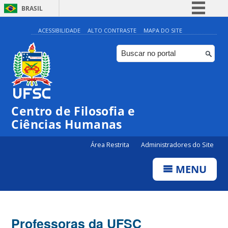
BRASIL
Simplifique!
ACESSIBILIDADE
ALTO CONTRASTE
MAPA DO SITE
Comunica BR
Participe
Acesso à informação
Legislação
Centro de Filosofia e
Canais
Ciências Humanas
Área Restrita
Administradores do Site
MENU
Professoras da UFSC