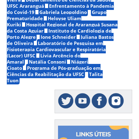
UFSC Araranguá
Enfrentamento à Pandemia
do Covid-19
Gabriela Leopoldino
Grupo
Prematuridade
Heloyse Uliam
Kuriki
Hospital Regional de Araranguá Susana
da Costa Aguiar
Instituto de Cardiologia de
Porto Alegre
Ione Schneider
Juliana Bastos
de Oliveira
Laboratório de Pesquisa em
Fisioterapia Cardiovascular e Respiratória
(Lacor) UFSC
Livia Arcêncio do
Amaral
Natália Consoni
Niágeri
Cioato
Programa de Pós-graduação em
Ciências da Reabilitação da UFSC
Talita
Tuon