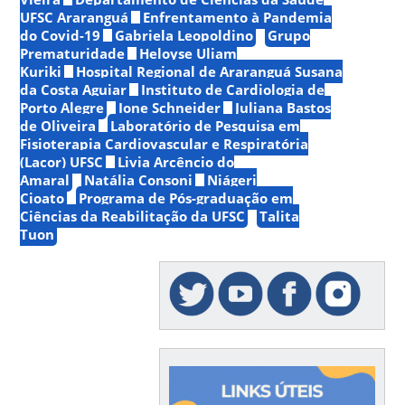
UFSC Araranguá
Enfrentamento à Pandemia
do Covid-19
Gabriela Leopoldino
Grupo
Prematuridade
Heloyse Uliam
Kuriki
Hospital Regional de Araranguá Susana
da Costa Aguiar
Instituto de Cardiologia de
Porto Alegre
Ione Schneider
Juliana Bastos
de Oliveira
Laboratório de Pesquisa em
Fisioterapia Cardiovascular e Respiratória
(Lacor) UFSC
Livia Arcêncio do
Amaral
Natália Consoni
Niágeri
Cioato
Programa de Pós-graduação em
Ciências da Reabilitação da UFSC
Talita
Tuon