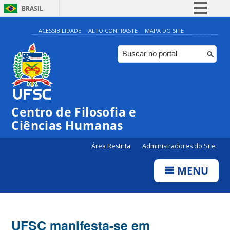
BRASIL
Simplifique!
ACESSIBILIDADE
ALTO CONTRASTE
MAPA DO SITE
Comunica BR
Participe
Acesso à informação
Legislação
Centro de Filosofia e
Canais
Ciências Humanas
Área Restrita
Administradores do Site
MENU
UFSC manifesta-se em