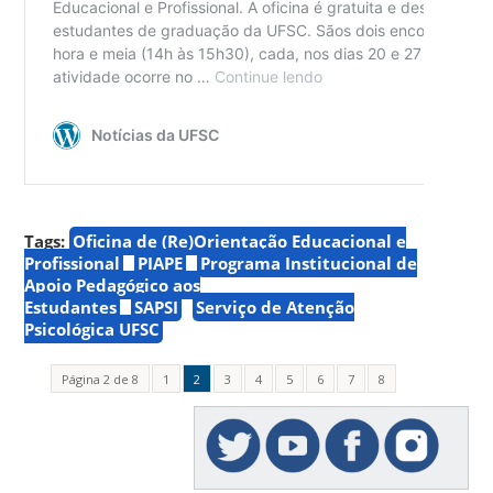
Tags:
Oficina de (Re)Orientação Educacional e
Profissional
PIAPE
Programa Institucional de
Apoio Pedagógico aos
Estudantes
SAPSI
Serviço de Atenção
Psicológica UFSC
Página 2 de 8
1
2
3
4
5
6
7
8