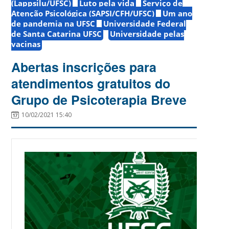
(Lappsilu/UFSC)
Luto pela vida
Serviço de
Atenção Psicológica (SAPSI/CFH/UFSC)
Um ano
de pandemia na UFSC
Universidade Federal
de Santa Catarina UFSC
Universidade pelas
vacinas
Abertas inscrições para
atendimentos gratuitos do
Grupo de Psicoterapia Breve
10/02/2021 15:40